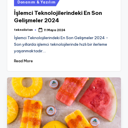
Posted
Donanım & Yazılım
in
İşlemci Teknolojilerindeki En Son
Gelişmeler 2024
teknolistan
11 Mayıs 2024
Posted
by
İşlemci Teknolojilerindeki En Son Gelişmeler 2024 -
Son yıllarda işlemci teknolojilerinde hızlı bir ilerleme
yaşanmaktadır.…
Read More