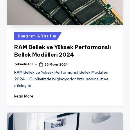
Posted
Donanım & Yazılım
in
RAM Bellek ve Yüksek Performanslı
Bellek Modülleri 2024
teknolistan
26 Mayıs 2024
Posted
by
RAM Bellek ve Yüksek Performanslı Bellek Modülleri
2024 - Günümüzde bilgisayarlar hızlı, sorunsuz ve
etkileyici…
Read More