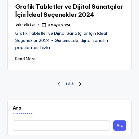
in
Grafik Tabletler ve Dijital Sanatçılar
İçin İdeal Seçenekler 2024
teknolistan
9 Mayıs 2024
Posted
by
Grafik Tabletler ve Dijital Sanatçılar İçin İdeal
Seçenekler 2024 - Günümüzde, dijital sanatın
popülaritesi hızla…
Read More
Posts
1
2
3
PREVIOUS
NEXT
PAGE
PAGE
pagination
Ara
Ara