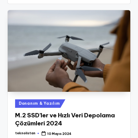
Posted
Donanım & Yazılım
in
M.2 SSD’ler ve Hızlı Veri Depolama
Çözümleri 2024
teknolistan
10 Mayıs 2024
Posted