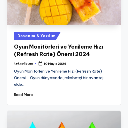
Posted
Donanım & Yazılım
in
Oyun Monitörleri ve Yenileme Hızı
(Refresh Rate) Önemi 2024
teknolistan
10 Mayıs 2024
Posted
by
Oyun Monitörleri ve Yenileme Hızı (Refresh Rate)
Önemi - Oyun dünyasında, rekabetçi bir avantaj
elde…
Read More