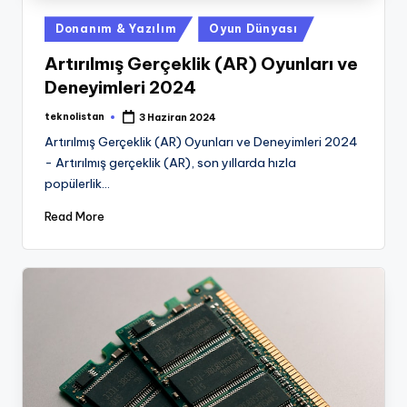
Posted
Donanım & Yazılım
Oyun Dünyası
in
Artırılmış Gerçeklik (AR) Oyunları ve
Deneyimleri 2024
teknolistan
3 Haziran 2024
Posted
by
Artırılmış Gerçeklik (AR) Oyunları ve Deneyimleri 2024
- Artırılmış gerçeklik (AR), son yıllarda hızla
popülerlik…
Read More