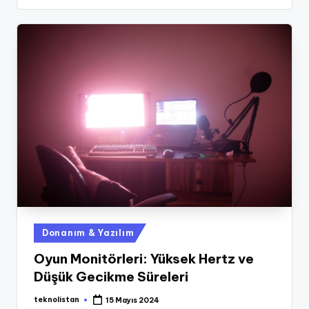
Posted
Donanım & Yazılım
in
Oyun Monitörleri: Yüksek Hertz ve
Düşük Gecikme Süreleri
teknolistan
15 Mayıs 2024
Posted